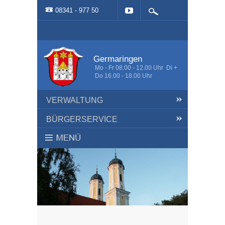
08341 - 977 50
Germaringen
Mo - Fr 08.00 - 12.00 Uhr Di +
Do 16.00 - 18.00 Uhr
VERWALTUNG
BÜRGERSERVICE
HOME
AKTUELLES