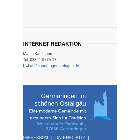
BÜRGERSERVICE ONLINE
FREIZEIT
SPORT
INTERNET REDAKTION
Martin Kaufmann
KULTUR
Tel. 08341-9775-13
kaufmann(at)germaringen.de
SOZIALES
Germaringen im
GEMEINDE
schönen Ostallgäu
Eine moderne Gemeinde mit
KONTAKT
gesundem Sinn für Tradition
Westendorfer Straße 4a,
87656 Germaringen
IMPRESSUM
DATENSCHUTZ