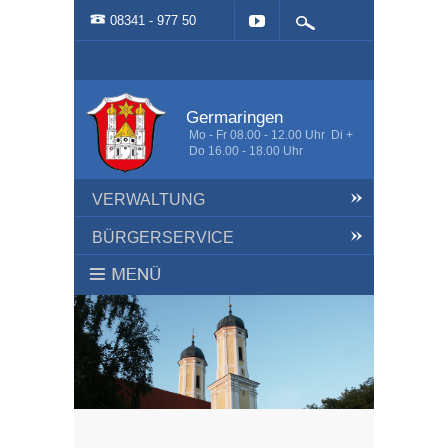
08341 - 977 50
Germaringen
Mo - Fr 08.00 - 12.00 Uhr Di +
Do 16.00 - 18.00 Uhr
VERWALTUNG
BÜRGERSERVICE
HOME
AKTUELLES