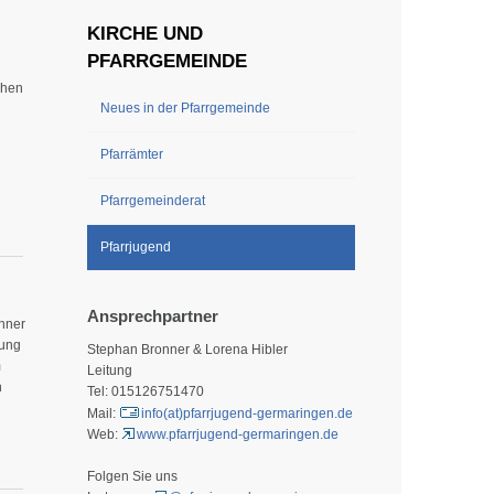
KIRCHE UND
PFARRGEMEINDE
ihen
Neues in der Pfarrgemeinde
Pfarrämter
Pfarrgemeinderat
Pfarrjugend
Ansprechpartner
nner
zung
Stephan Bronner & Lorena Hibler
m
Leitung
n
Tel: 015126751470
Mail:
info(at)pfarrjugend-germaringen.de
Web:
www.pfarrjugend-germaringen.de
önnt
Folgen Sie uns