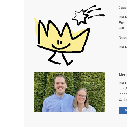
Juge
Die 
Erwac
will.
Neue
Die P
Neu
Die 
aus 
jeder
Zeltl
Mona
germ
Pfarr
ihr 
Sei d