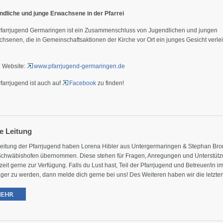
ndliche und junge Erwachsene in der Pfarrei
Pfarrjugend Germaringen ist ein Zusammenschluss von Jugendlichen und jungen
hsenen, die in Gemeinschaftsaktionen der Kirche vor Ort ein junges Gesicht verle
 Website:
www.pfarrjugend-germaringen.de
farrjugend ist auch auf
Facebook
zu finden!
e Leitung
Leitung der Pfarrjugend haben Lorena Hibler aus Untergermaringen & Stephan Bro
Schwäbishofen übernommen. Diese stehen für Fragen, Anregungen und Unterstüt
zeit gerne zur Verfügung. Falls du Lust hast, Teil der Pfarrjugend und Betreuer/in i
ager zu werden, dann melde dich gerne bei uns! Des Weiteren haben wir die letzte
te viel an unserer neuen Homepage gearbeitet. Unter
www.pfarrjugend-
aringen.de
findet ihr ab sofort alle Infos rund um das Zeltlager, die Geschichte der
jugend sowie unseren Kontakt und vieles mehr. Mit unserem neuen Ticketsystem k
euch
ab sofort
für das Zeltlager 2022 einfach online anmelden.
abei, wenn es endlich wieder losgeht! Wir freuen uns!