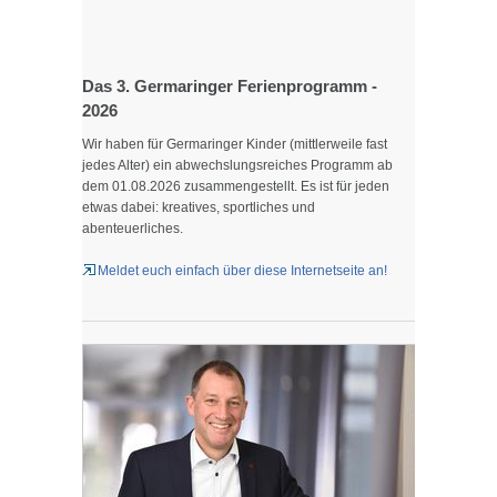
BÜRGERSERVICE ONLINE
FREIZEIT
Das 3. Germaringer Ferienprogramm -
2026
SPORT
Wir haben für Germaringer Kinder (mittlerweile fast
jedes Alter) ein abwechslungsreiches Programm ab
dem 01.08.2026 zusammengestellt. Es ist für jeden
KULTUR
etwas dabei: kreatives, sportliches und
abenteuerliches.
Meldet euch einfach über diese Internetseite an!
SOZIALES
GEMEINDE
KONTAKT