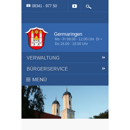
08341 - 977 50
Germaringen
Mo - Fr 08.00 - 12.00 Uhr Di +
Do 16.00 - 18.00 Uhr
VERWALTUNG
BÜRGERSERVICE
HOME
AKTUELLES