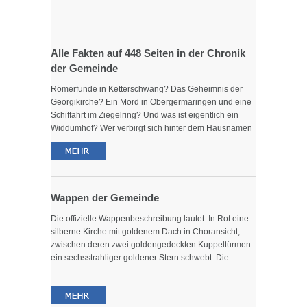
BÜRGERSERVICE ONLINE
FREIZEIT
Alle Fakten auf 448 Seiten in der Chronik
der Gemeinde
SPORT
Römerfunde in Ketterschwang? Das Geheimnis der
Georgikirche? Ein Mord in Obergermaringen und eine
Schiffahrt im Ziegelring? Und was ist eigentlich ein
KULTUR
Widdumhof? Wer verbirgt sich hinter dem Hausnamen
"beim Leesa" und wo befand sich "der niedere Hof"?
Engagierte Bürgerinnen und Bürger sind bei der Arbeit
an der Chronik in ihren alten Fotoalben auf längst
SOZIALES
vergessene Bilder gestoßen und dabei wurde das
Wissen um Begebenheiten in der Gemeinde wieder
Wappen der Gemeinde
wach. Die Arbeitskreise der Ortsteile haben dann das
GEMEINDE
Die offizielle Wappenbeschreibung lautet: In Rot eine
Material gesichtet und geordnet und daraus eine
silberne Kirche mit goldenem Dach in Choransicht,
interessante und informative Chronik der Gemeinde
zwischen deren zwei goldengedeckten Kuppeltürmen
Germaringen erstellt.
KONTAKT
ein sechsstrahliger goldener Stern schwebt. Die
doppeltürmige Barockkirche wurde vom Stift St. Moritz
Die Alteingesessenen werden schmunzeln und sagen:
in Augsburg durch den Baumeister Kuile um 1697
"Ja, so war's". Unseren neuen Einwohnern wird das
errichtet. 1726/27 reich ausgestattet ist sie noch heute
Buch Einblick geben in Familien und Zusammenhänge