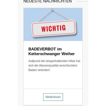
NEUESTE NACHRICHTEN
BÜRGERSERVICE ONLINE
FREIZEIT
SPORT
KULTUR
BADEVERBOT im
Ketterschwanger Weiher
SOZIALES
Aufgrund der langanhaltenden Hitze hat
sich die Wasserqualität verschlechtert.
Baden verboten!
GEMEINDE
KONTAKT
Weiterlesen