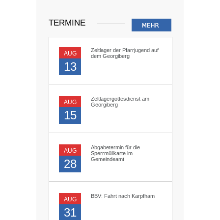
TERMINE
Zeltlager der Pfarrjugend auf
AUG
dem Georgiberg
13
Zeltlagergottesdienst am
AUG
Georgiberg
15
Abgabetermin für die
AUG
Sperrmüllkarte im
Gemeindeamt
28
BBV: Fahrt nach Karpfham
AUG
31