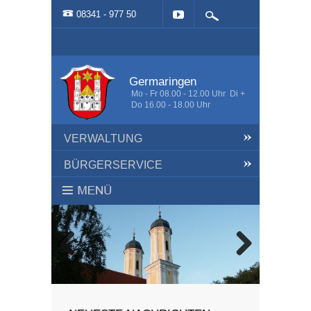
08341 - 977 50
Germaringen
Mo - Fr 08.00 - 12.00 Uhr Di +
Do 16.00 - 18.00 Uhr
VERWALTUNG
BÜRGERSERVICE
HOME
Zurück
Weiter
AKTUELLES